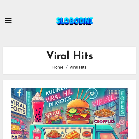
Skip
to
content
Viral Hits
Home
Viral Hits