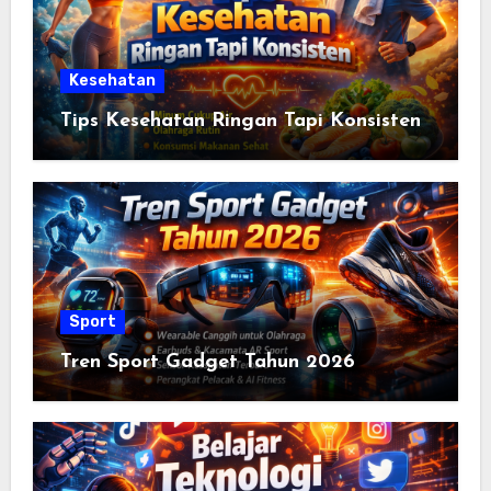
Kesehatan
Tips Kesehatan Ringan Tapi Konsisten
Sport
Tren Sport Gadget Tahun 2026