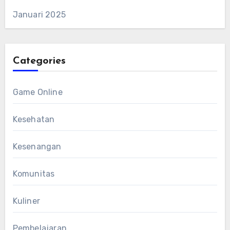
Januari 2025
Categories
Game Online
Kesehatan
Kesenangan
Komunitas
Kuliner
Pembelajaran