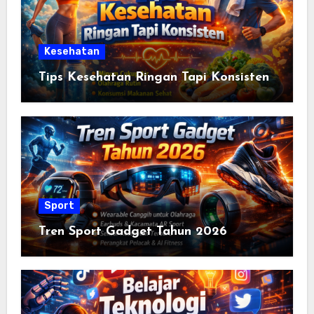
Kesehatan
Tips Kesehatan Ringan Tapi Konsisten
Sport
Tren Sport Gadget Tahun 2026