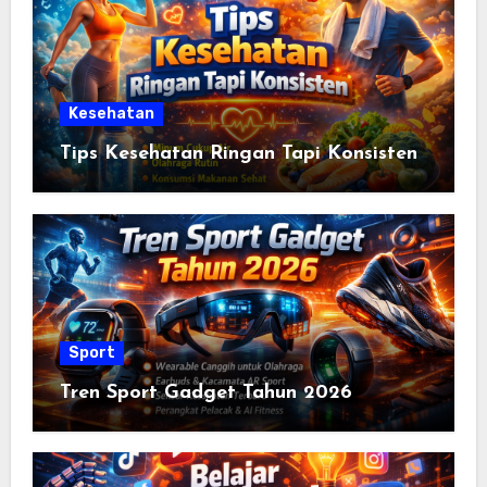
Kesehatan
Tips Kesehatan Ringan Tapi Konsisten
Sport
Tren Sport Gadget Tahun 2026