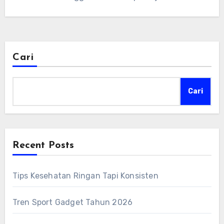
Cari
Cari
Recent Posts
Tips Kesehatan Ringan Tapi Konsisten
Tren Sport Gadget Tahun 2026