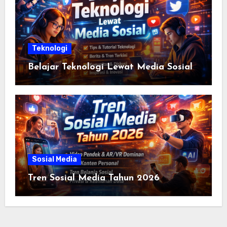
Teknologi
Belajar Teknologi Lewat Media Sosial
Sosial Media
Tren Sosial Media Tahun 2026