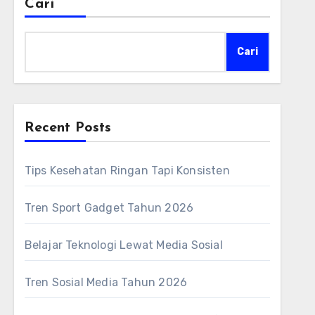
Cari
Cari
Recent Posts
Tips Kesehatan Ringan Tapi Konsisten
Tren Sport Gadget Tahun 2026
Belajar Teknologi Lewat Media Sosial
Tren Sosial Media Tahun 2026