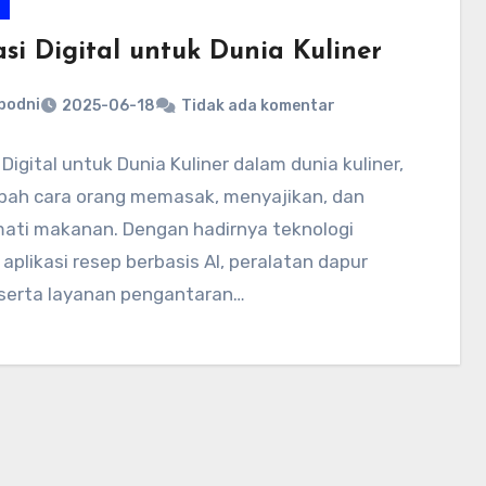
r
asi Digital untuk Dunia Kuliner
bodni
2025-06-18
Tidak ada komentar
 Digital untuk Dunia Kuliner dalam dunia kuliner,
ah cara orang memasak, menyajikan, dan
ati makanan. Dengan hadirnya teknologi
 aplikasi resep berbasis AI, peralatan dapur
 serta layanan pengantaran…