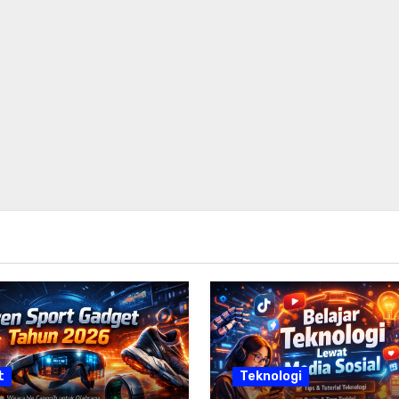
t
Teknologi