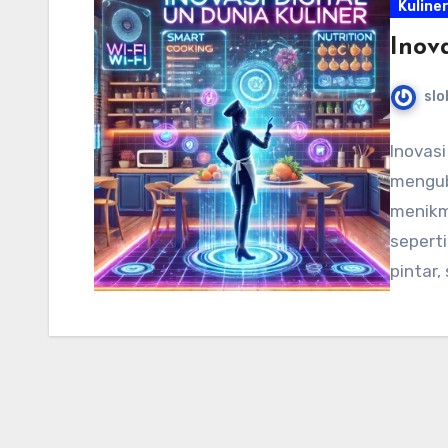
Kuline
Inov
slo
Inovasi
mengub
menikm
seperti
pintar,