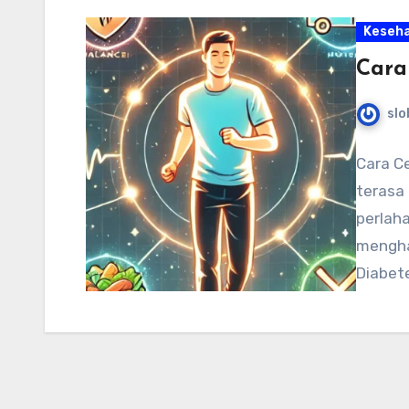
Keseh
Cara
slo
Cara Ce
terasa 
perlah
menghan
Diabete