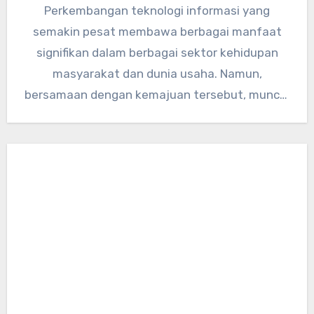
Perkembangan teknologi informasi yang
semakin pesat membawa berbagai manfaat
signifikan dalam berbagai sektor kehidupan
masyarakat dan dunia usaha. Namun,
bersamaan dengan kemajuan tersebut, muncul
pula beragam potensi risiko yang dapat…