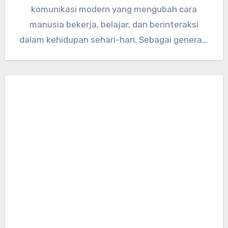
komunikasi modern yang mengubah cara
manusia bekerja, belajar, dan berinteraksi
dalam kehidupan sehari-hari. Sebagai generasi
kelima jaringan seluler, 5G dirancang…