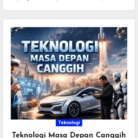
didik. Melalui jalur ini, proses belajar…
Teknologi
Teknologi Masa Depan Canggih