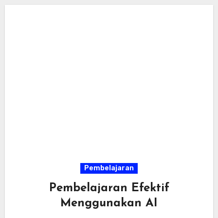
Pembelajaran
Pembelajaran Efektif
Menggunakan AI