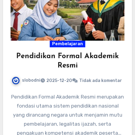
Pembelajaran
Pendidikan Formal Akademik
Resmi
slobodni
2025-12-20
Tidak ada komentar
Pendidikan Formal Akademik Resmi merupakan
fondasi utama sistem pendidikan nasional
yang dirancang negara untuk menjamin mutu
pembelajaran, legalitas ijazah, serta
pengakuan kompetensi akademik peserta