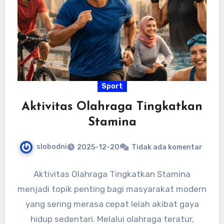
Sport
Aktivitas Olahraga Tingkatkan
Stamina
slobodni
2025-12-20
Tidak ada komentar
Aktivitas Olahraga Tingkatkan Stamina
menjadi topik penting bagi masyarakat modern
yang sering merasa cepat lelah akibat gaya
hidup sedentari. Melalui olahraga teratur,